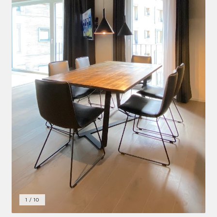
1
/
10