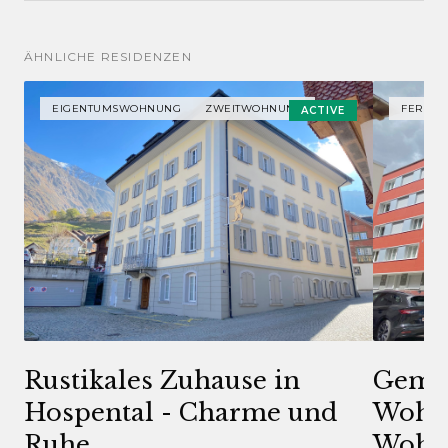
ÄHNLICHE RESIDENZEN
EIGENTUMSWOHNUNG
ZWEITWOHNUNG
FERIE
ACTIVE
Rustikales Zuhause in
Gemüt
Hospental - Charme und
Wohn
Ruhe
Wohn