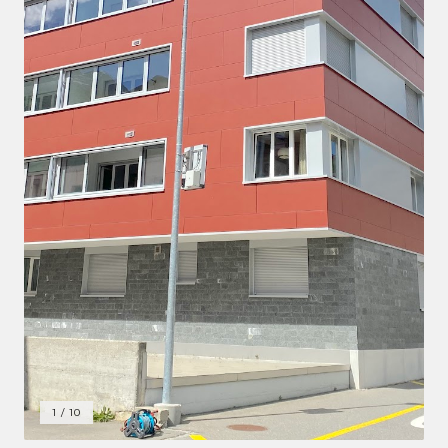
1
/
10