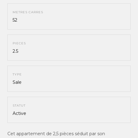
METRES CARRES
52
PIECES
2.5
TYPE
Sale
STATUT
Active
Cet appartement de 2,5 pièces séduit par son