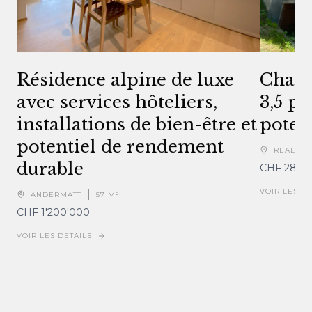
Résidence alpine de luxe
Charm
avec services hôteliers,
3,5 p
installations de bien-être et
poten
potentiel de rendement
|
REALP
durable
CHF 280'
VOIR LES DE
|
ANDERMATT
57
M²
CHF 1'200'000
VOIR LES DETAILS