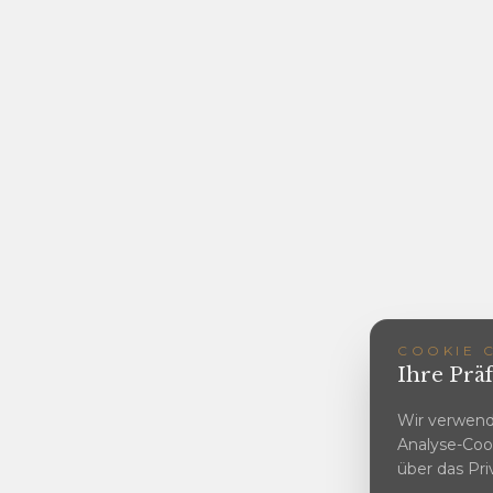
COOKIE 
Ihre Präf
Wir verwend
Analyse-Cook
über das Pri