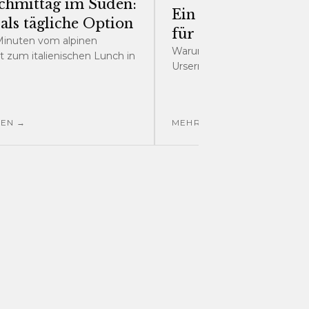
chmittag im Süden:
Ein grüner Schutzs
 als tägliche Option
für das "nackte Tal"
 Minuten vom alpinen
Warum der Verein Wald und
 zum italienischen Lunch in
Ursern 100 Jahre in die Zukun
SEN →
MEHR LESEN →