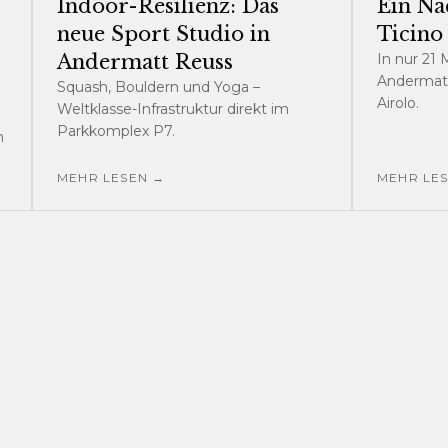
Indoor-Resilienz: Das
Ein Na
neue Sport Studio in
Ticino
Andermatt Reuss
In nur 21
Andermatt
Squash, Bouldern und Yoga –
Airolo.
Weltklasse-Infrastruktur direkt im
Parkkomplex P7.
m
MEHR LESEN →
MEHR LE
.