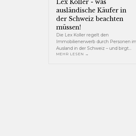
Lex Koller - was
ausländische Käufer in
der Schweiz beachten
müssen!
Die Lex Koller regelt den
Immobilienerwerb durch Personen i
Ausland in der Schweiz – und birgt
MEHR LESEN →
zahlreiche rechtliche Besonderheiten
Erfahren Sie, wann eine Bewilligung
erforderlich ist und wie wir Sie als
Experten sicher durch den gesamten
Prozess begleiten.