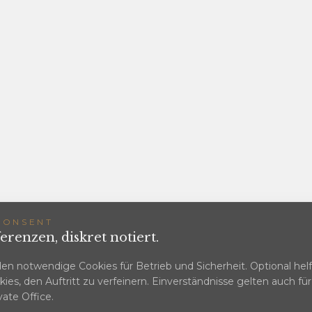
CONSENT
erenzen, diskret notiert.
en notwendige Cookies für Betrieb und Sicherheit. Optional hel
ies, den Auftritt zu verfeinern. Einverständnisse gelten auch fü
vate Office.