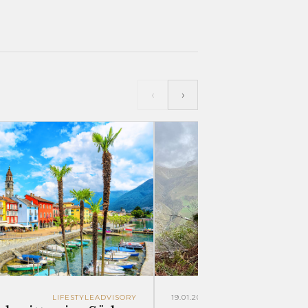
‹
›
LIFESTYLE
ADVISORY
19.01.2026
SUSTAINABILIT