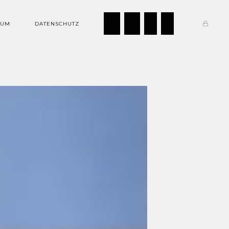
SUM
DATENSCHUTZ
de
en
it
fr