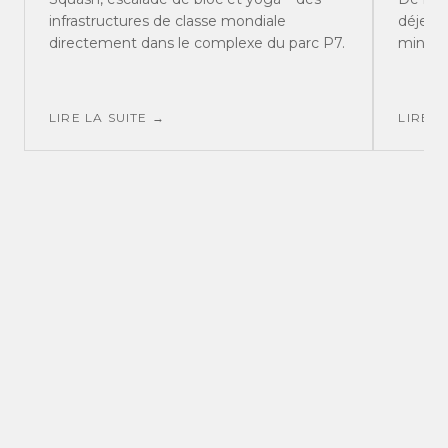
infrastructures de classe mondiale
déjeune
directement dans le complexe du parc P7.
minute
LIRE LA SUITE →
LIRE L