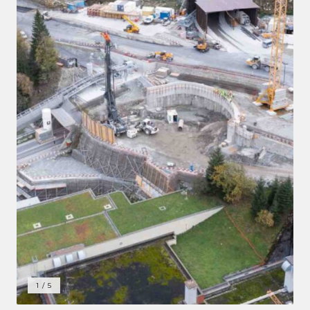
1
/
5