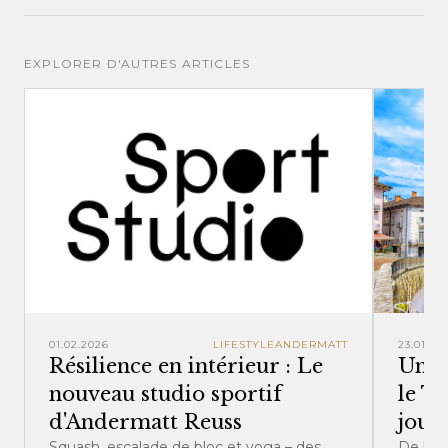
EXPLORER D'AUTRES ARTICLES
01.02.2026
LIFESTYLE
ANDERMATT
23.01.20
Résilience en intérieur : Le
Un a
nouveau studio sportif
le T
d'Andermatt Reuss
jour
Squash, escalade de bloc et yoga – des
De la s