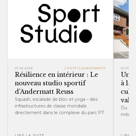
01.02.2026
LIFESTYLE
ANDERMATT
01.01.20
Résilience en intérieur : Le
Un v
nouveau studio sportif
à la
d'Andermatt Reuss
cult
Squash, escalade de bloc et yoga – des
vallé
infrastructures de classe mondiale
Du gén
directement dans le complexe du parc P7.
mémoir
LIRE LA SUITE →
LIRE L