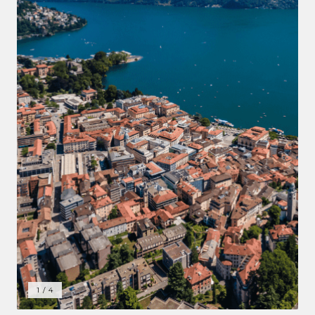
1
/
4